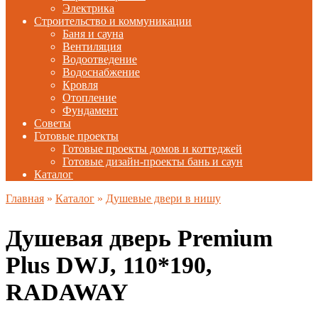
Электрика
Строительство и коммуникации
Баня и сауна
Вентиляция
Водоотведение
Водоснабжение
Кровля
Отопление
Фундамент
Советы
Готовые проекты
Готовые проекты домов и коттеджей
Готовые дизайн-проекты бань и саун
Каталог
Главная
»
Каталог
»
Душевые двери в нишу
Душевая дверь Premium
Plus DWJ, 110*190,
RADAWAY