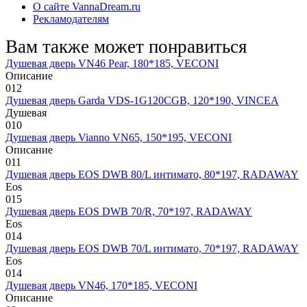
О сайте VannaDream.ru
Рекламодателям
Вам также может понравиться
Душевая дверь VN46 Pear, 180*185, VECONI
Описание
0
12
Душевая дверь Garda VDS-1G120CGB, 120*190, VINCEA
Душевая
0
10
Душевая дверь Vianno VN65, 150*195, VECONI
Описание
0
11
Душевая дверь EOS DWB 80/L интимато, 80*197, RADAWAY
Eos
0
15
Душевая дверь EOS DWB 70/R, 70*197, RADAWAY
Eos
0
14
Душевая дверь EOS DWB 70/L интимато, 70*197, RADAWAY
Eos
0
14
Душевая дверь VN46, 170*185, VECONI
Описание