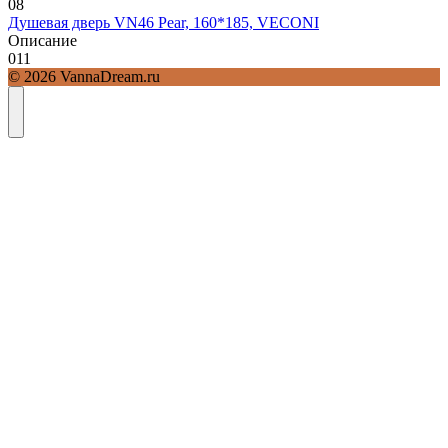
0
8
Душевая дверь VN46 Pear, 160*185, VECONI
Описание
0
11
© 2026 VannaDream.ru