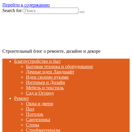
Перейти к содержанию
Search for:
Строительный блог о ремонте, дизайне и декоре
Благоустройство и быт
Бытовая техника и оборудование
Дачные идеи Ландшафт
Идеи своими руками
Интерьер и Дизайн
Мебель и текстиль
Сад и Огород
Ремонт
Окна и двери
Пол
Потолок
Сантехника
Стены
Стройматериалы