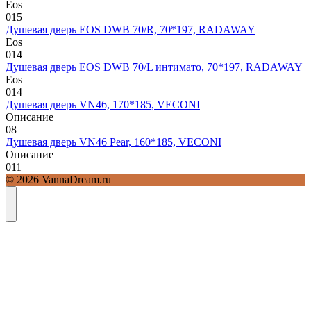
Eos
0
15
Душевая дверь EOS DWB 70/R, 70*197, RADAWAY
Eos
0
14
Душевая дверь EOS DWB 70/L интимато, 70*197, RADAWAY
Eos
0
14
Душевая дверь VN46, 170*185, VECONI
Описание
0
8
Душевая дверь VN46 Pear, 160*185, VECONI
Описание
0
11
© 2026 VannaDream.ru