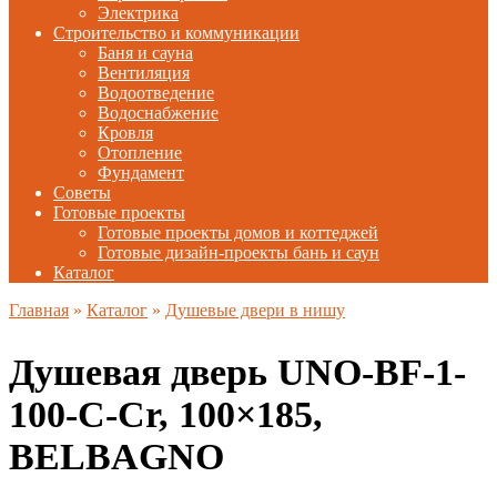
Электрика
Строительство и коммуникации
Баня и сауна
Вентиляция
Водоотведение
Водоснабжение
Кровля
Отопление
Фундамент
Советы
Готовые проекты
Готовые проекты домов и коттеджей
Готовые дизайн-проекты бань и саун
Каталог
Главная
»
Каталог
»
Душевые двери в нишу
Душевая дверь UNO-BF-1-
100-C-Cr, 100×185,
BELBAGNO