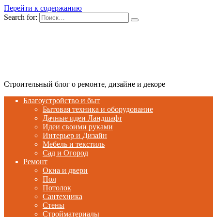
Перейти к содержанию
Search for:
Строительный блог о ремонте, дизайне и декоре
Благоустройство и быт
Бытовая техника и оборудование
Дачные идеи Ландшафт
Идеи своими руками
Интерьер и Дизайн
Мебель и текстиль
Сад и Огород
Ремонт
Окна и двери
Пол
Потолок
Сантехника
Стены
Стройматериалы