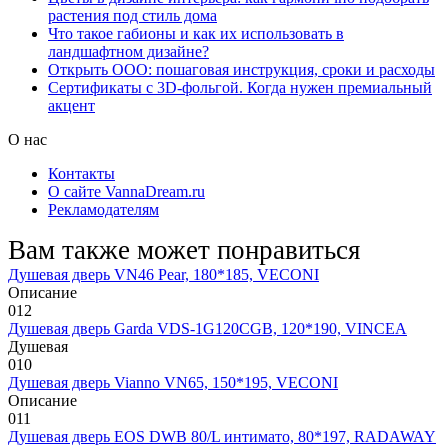
растения под стиль дома
Что такое габионы и как их использовать в
ландшафтном дизайне?
Открыть ООО: пошаговая инструкция, сроки и расходы
Сертификаты с 3D-фольгой. Когда нужен премиальный
акцент
О нас
Контакты
О сайте VannaDream.ru
Рекламодателям
Вам также может понравиться
Душевая дверь VN46 Pear, 180*185, VECONI
Описание
0
12
Душевая дверь Garda VDS-1G120CGB, 120*190, VINCEA
Душевая
0
10
Душевая дверь Vianno VN65, 150*195, VECONI
Описание
0
11
Душевая дверь EOS DWB 80/L интимато, 80*197, RADAWAY