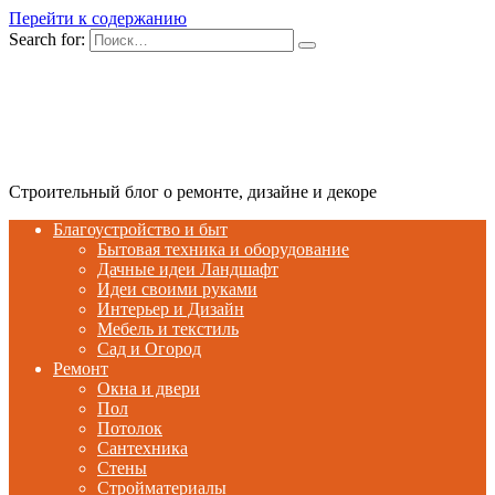
Перейти к содержанию
Search for:
Строительный блог о ремонте, дизайне и декоре
Благоустройство и быт
Бытовая техника и оборудование
Дачные идеи Ландшафт
Идеи своими руками
Интерьер и Дизайн
Мебель и текстиль
Сад и Огород
Ремонт
Окна и двери
Пол
Потолок
Сантехника
Стены
Стройматериалы