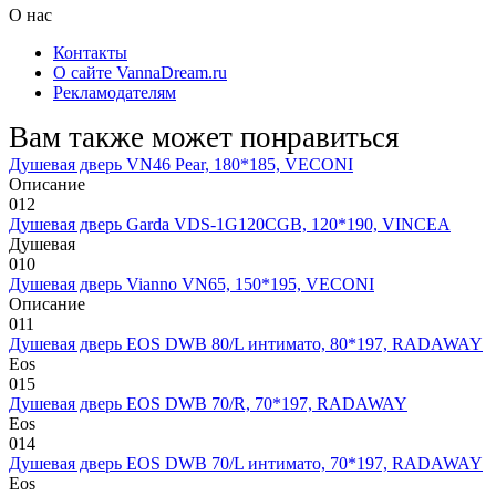
О нас
Контакты
О сайте VannaDream.ru
Рекламодателям
Вам также может понравиться
Душевая дверь VN46 Pear, 180*185, VECONI
Описание
0
12
Душевая дверь Garda VDS-1G120CGB, 120*190, VINCEA
Душевая
0
10
Душевая дверь Vianno VN65, 150*195, VECONI
Описание
0
11
Душевая дверь EOS DWB 80/L интимато, 80*197, RADAWAY
Eos
0
15
Душевая дверь EOS DWB 70/R, 70*197, RADAWAY
Eos
0
14
Душевая дверь EOS DWB 70/L интимато, 70*197, RADAWAY
Eos