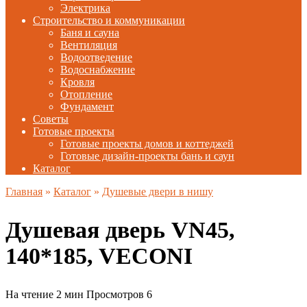
Электрика
Строительство и коммуникации
Баня и сауна
Вентиляция
Водоотведение
Водоснабжение
Кровля
Отопление
Фундамент
Советы
Готовые проекты
Готовые проекты домов и коттеджей
Готовые дизайн-проекты бань и саун
Каталог
Главная
»
Каталог
»
Душевые двери в нишу
Душевая дверь VN45,
140*185, VECONI
На чтение
2 мин
Просмотров
6