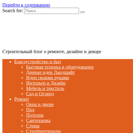
Перейти к содержанию
Search for:
Строительный блог о ремонте, дизайне и декоре
Благоустройство и быт
Бытовая техника и оборудование
Дачные идеи Ландшафт
Идеи своими руками
Интерьер и Дизайн
Мебель и текстиль
Сад и Огород
Ремонт
Окна и двери
Пол
Потолок
Сантехника
Стены
Стройматериалы