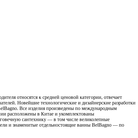
дителя относятся к средней ценовой категории, отвечает
пателей. Новейшие технологические и дизайнерские разработки
BelBagno. Все изделия произведены по международным
нии расположены в Китае и укомплектованы
лговечную сантехнику — в том числе великолепные
ители и знаменитые отдельностоящие ванны BelBagno — по