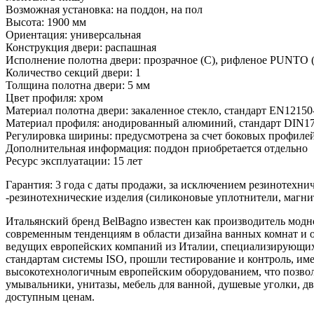
Возможная установка: на поддон, на пол
Высота: 1900 мм
Ориентация: универсальная
Конструкция двери: распашная
Исполнение полотна двери: прозрачное (C), рифленое PUNTO 
Количество секций двери: 1
Толщина полотна двери: 5 мм
Цвет профиля: хром
Материал полотна двери: закаленное стекло, стандарт EN12150
Материал профиля: анодированный алюминий, стандарт DIN17
Регулировка ширины: предусмотрена за счет боковых профиле
Дополнительная информация: поддон приобретается отдельно
Ресурс эксплуатации: 15 лет
Гарантия: 3 года с даты продажи, за исключением резинотехни
-резинотехнические изделия (силиконовые уплотнители, магнит
Итальянский бренд BelBagno известен как производитель модн
современным тенденциям в области дизайна ванных комнат и о
ведущих европейских компаний из Италии, специализирующихс
стандартам системы ISO, прошли тестирование и контроль, и
высокотехнологичным европейским оборудованием, что позволя
умывальники, унитазы, мебель для ванной, душевые уголки, д
доступным ценам.