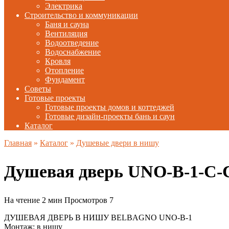
Электрика
Строительство и коммуникации
Баня и сауна
Вентиляция
Водоотведение
Водоснабжение
Кровля
Отопление
Фундамент
Советы
Готовые проекты
Готовые проекты домов и коттеджей
Готовые дизайн-проекты бань и саун
Каталог
Главная
»
Каталог
»
Душевые двери в нишу
Душевая дверь UNO-B-1-C-
На чтение
2 мин
Просмотров
7
ДУШЕВАЯ ДВЕРЬ В НИШУ BELBAGNO UNO-B-1
Монтаж: в нишу