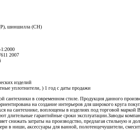
(P), шиншилла (СН)
-1:2000
611 2007
й
ческих изделий
ные уплотнители, ) 1 год с даты продажи
ой сантехники в современном стиле. Продукция данного произво
риентирована на создание интерьеров для широкого круга поку
я на сантехнике, воплощены в изделиях под торговой маркой 
меют длительные гарантийные сроки эксплуатации.Заводы компа
ет снижать затраты на производство, предлагая стильную и до
вери в ниши, аксессуары для ванной, полотенцечушители, смес