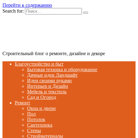
Перейти к содержанию
Search for:
Строительный блог о ремонте, дизайне и декоре
Благоустройство и быт
Бытовая техника и оборудование
Дачные идеи Ландшафт
Идеи своими руками
Интерьер и Дизайн
Мебель и текстиль
Сад и Огород
Ремонт
Окна и двери
Пол
Потолок
Сантехника
Стены
Стройматериалы