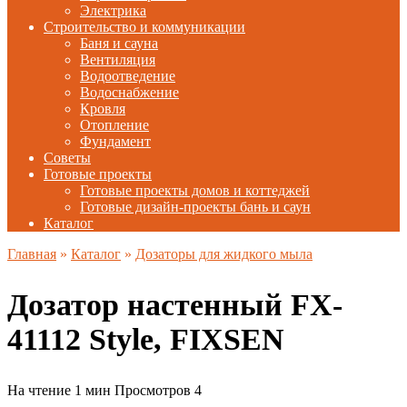
Электрика
Строительство и коммуникации
Баня и сауна
Вентиляция
Водоотведение
Водоснабжение
Кровля
Отопление
Фундамент
Советы
Готовые проекты
Готовые проекты домов и коттеджей
Готовые дизайн-проекты бань и саун
Каталог
Главная
»
Каталог
»
Дозаторы для жидкого мыла
Дозатор настенный FX-
41112 Style, FIXSEN
На чтение
1 мин
Просмотров
4