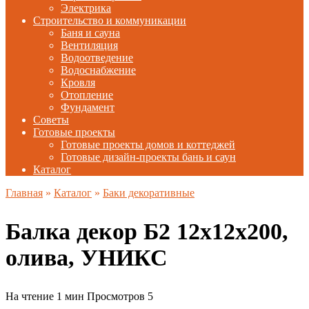
Электрика
Строительство и коммуникации
Баня и сауна
Вентиляция
Водоотведение
Водоснабжение
Кровля
Отопление
Фундамент
Советы
Готовые проекты
Готовые проекты домов и коттеджей
Готовые дизайн-проекты бань и саун
Каталог
Главная
»
Каталог
»
Баки декоративные
Балка декор Б2 12х12х200,
олива, УНИКС
На чтение
1 мин
Просмотров
5