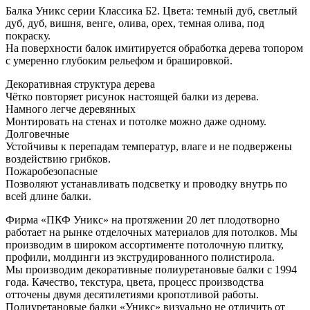
Балка Уникс серии Классика Б2. Цвета: темный дуб, светлый
дуб, дуб, вишня, венге, олива, орех, темная олива, под
покраску.
На поверхности балок имитируется обработка дерева топором
с умеренно глубоким рельефом и брашировкой.
Декоративная структура дерева
Чётко повторяет рисунок настоящей балки из дерева.
Намного легче деревянных
Монтировать на стенах и потолке можно даже одному.
Долговечные
Устойчивы к перепадам температур, влаге и не подвержены
воздействию грибков.
Пожаробезопасные
Позволяют устанавливать подсветку и проводку внутрь по
всей длине балки.
Фирма «ПКФ Уникс» на протяжении 20 лет плодотворно
работает на рынке отделочных материалов для потолков. Мы
производим в широком ассортименте потолочную плитку,
профили, молдинги из экструдированного полистирола.
Мы производим декоративные полиуретановые балки с 1994
года. Качество, текстура, цвета, процесс производства
отточены двумя десятилетиями кропотливой работы.
Полиуретановые балки «Уникс» визуально не отличить от