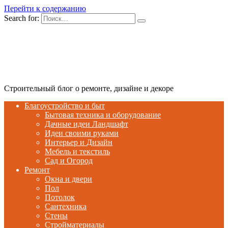
Перейти к содержанию
Search for:
Строительный блог о ремонте, дизайне и декоре
Благоустройство и быт
Бытовая техника и оборудование
Дачные идеи Ландшафт
Идеи своими руками
Интерьер и Дизайн
Мебель и текстиль
Сад и Огород
Ремонт
Окна и двери
Пол
Потолок
Сантехника
Стены
Стройматериалы