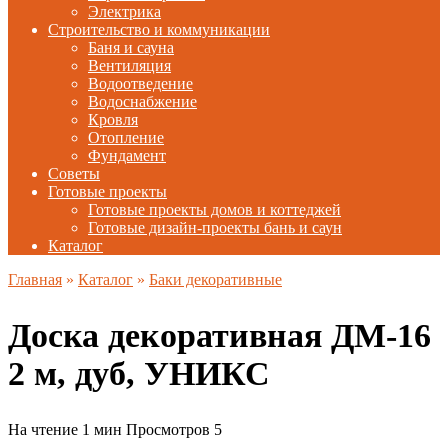
Электрика
Строительство и коммуникации
Баня и сауна
Вентиляция
Водоотведение
Водоснабжение
Кровля
Отопление
Фундамент
Советы
Готовые проекты
Готовые проекты домов и коттеджей
Готовые дизайн-проекты бань и саун
Каталог
Главная
»
Каталог
»
Баки декоративные
Доска декоративная ДМ-16
2 м, дуб, УНИКС
На чтение
1 мин
Просмотров
5