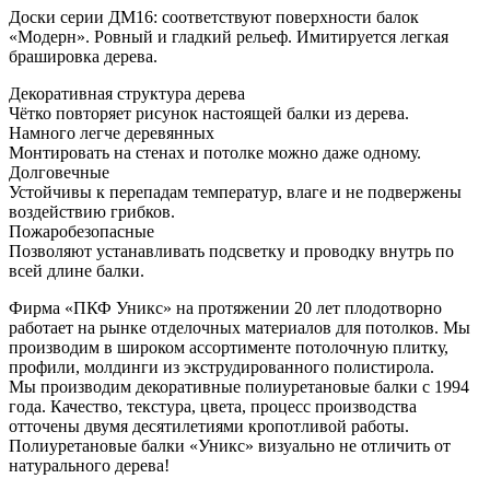
Доски серии ДМ16: соответствуют поверхности балок
«Модерн». Ровный и гладкий рельеф. Имитируется легкая
брашировка дерева.
Декоративная структура дерева
Чётко повторяет рисунок настоящей балки из дерева.
Намного легче деревянных
Монтировать на стенах и потолке можно даже одному.
Долговечные
Устойчивы к перепадам температур, влаге и не подвержены
воздействию грибков.
Пожаробезопасные
Позволяют устанавливать подсветку и проводку внутрь по
всей длине балки.
Фирма «ПКФ Уникс» на протяжении 20 лет плодотворно
работает на рынке отделочных материалов для потолков. Мы
производим в широком ассортименте потолочную плитку,
профили, молдинги из экструдированного полистирола.
Мы производим декоративные полиуретановые балки с 1994
года. Качество, текстура, цвета, процесс производства
отточены двумя десятилетиями кропотливой работы.
Полиуретановые балки «Уникс» визуально не отличить от
натурального дерева!