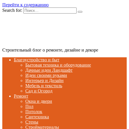
Перейти к содержанию
Search for:
Строительный блог о ремонте, дизайне и декоре
Благоустройство и быт
Бытовая техника и оборудование
Дачные идеи Ландшафт
Идеи своими руками
Интерьер и Дизайн
Мебель и текстиль
Сад и Огород
Ремонт
Окна и двери
Пол
Потолок
Сантехника
Стены
Стройматериалы