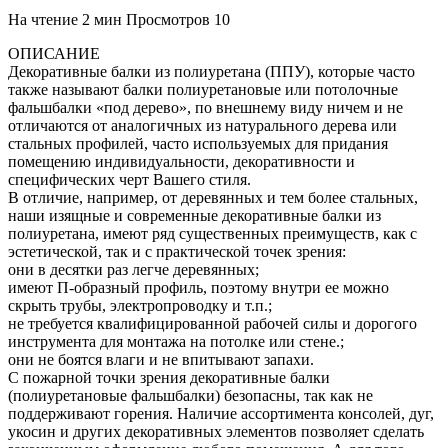
На чтение
2 мин
Просмотров
10
ОПИСАНИЕ
Декоративные балки из полиуретана (ППУ), которые часто
также называют балки полиуретановые или потолочные
фальшбалки «под дерево», по внешнему виду ничем и не
отличаются от аналогичных из натурального дерева или
стальных профилей, часто используемых для придания
помещению индивидуальности, декоративности и
специфических черт Вашего стиля.
В отличие, например, от деревянных и тем более стальных,
наши изящные и современные декоративные балки из
полиуретана, имеют ряд существенных преимуществ, как с
эстетической, так и с практической точек зрения:
они в десятки раз легче деревянных;
имеют П-образный профиль, поэтому внутри ее можно
скрыть трубы, электропроводку и т.п.;
не требуется квалифицированной рабочей силы и дорогого
инструмента для монтажа на потолке или стене.;
они не боятся влаги и не впитывают запахи.
С пожарной точки зрения декоративные балки
(полиуретановые фальшбалки) безопасны, так как не
поддерживают горения. Наличие ассортимента консолей, дуг,
укосин и других декоративных элементов позволяет сделать