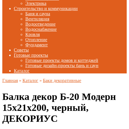
Электрика
Строительство и коммуникации
Баня и сауна
Вентиляция
Водоотведение
Водоснабжение
Кровля
Отопление
Фундамент
Советы
Готовые проекты
Готовые проекты домов и коттеджей
Готовые дизайн-проекты бань и саун
Каталог
Главная
»
Каталог
»
Баки декоративные
Балка декор Б-20 Модерн
15х21х200, черный,
ДЕКОРИУС