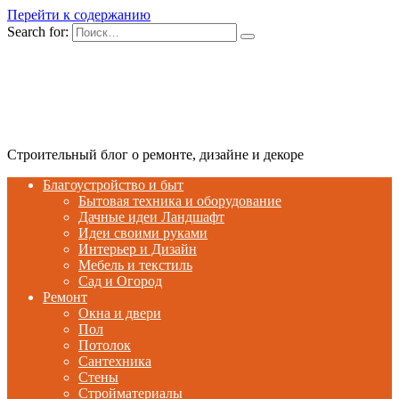
Перейти к содержанию
Search for:
Строительный блог о ремонте, дизайне и декоре
Благоустройство и быт
Бытовая техника и оборудование
Дачные идеи Ландшафт
Идеи своими руками
Интерьер и Дизайн
Мебель и текстиль
Сад и Огород
Ремонт
Окна и двери
Пол
Потолок
Сантехника
Стены
Стройматериалы