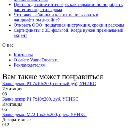
Цветы в дизайне интерьера: как гармонично подобрать
растения под стиль дома
Что такое габионы и как их использовать в
ландшафтном дизайне?
Открыть ООО: пошаговая инструкция, сроки и расходы
Сертификаты с 3D-фольгой. Когда нужен премиальный
акцент
О нас
Контакты
О сайте VannaDream.ru
Рекламодателям
Вам также может понравиться
Балка декор Р1 7х10х200, светлый дуб, УНИКС
Имитация
0
8
Балка декор Р1 7х10х200, дуб, УНИКС
Имитация
0
6
Балка декор М22 15х20х200, орех, УНИКС
Декоративные
0
12