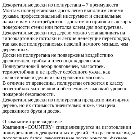
Декоративные доски из полиуретана – 7 преимуществ
Монтаж полиуретановых досок легко выполним своими
руками, профессиональный инструмент и специальные
навыки вам не потребуются – достаточно приклеить декор к
поверхности стены или потолка клеем для полиуретана.
Декоративные доски под дерево можно устанавливать на
гипсокартонные потолки и легкие ненесущие перегородки,
так как вес полиуретановых изделий намного меньше, чем
деревянных.
Доски из полиуретана не подвержены воздействию
древоточцев, грибка и плесени,как древесина.
Полиуретановый декор долговечен, влагостоек,
термоустойчив и не требует особенного ухода, как
аналогичные изделия из натурального массива.
В отличие от древесины, полиуретан относится к классу
огнестойких материалов и обеспечивает высокий уровень
пожарной безопасности.
Декоративные доски из полиуретана прекрасно имитируют
дерево, но их стоимость значительно ниже, чем цена
деревянного бруса и досок.
О компании-производителе
Компания «COUNTRY» специализируется на изготовлении
полиуретановых декоративных изделий. Это различные виды
потолочных балок, декоративные доски, консоли, фахверк,