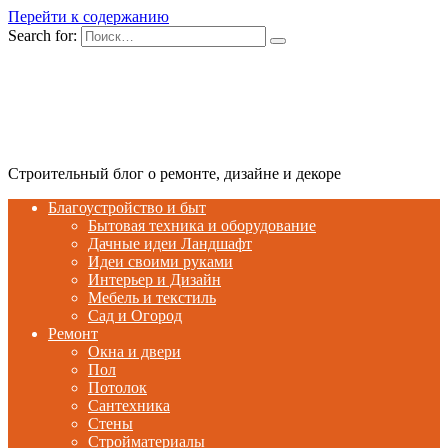
Перейти к содержанию
Search for:
Строительный блог о ремонте, дизайне и декоре
Благоустройство и быт
Бытовая техника и оборудование
Дачные идеи Ландшафт
Идеи своими руками
Интерьер и Дизайн
Мебель и текстиль
Сад и Огород
Ремонт
Окна и двери
Пол
Потолок
Сантехника
Стены
Стройматериалы