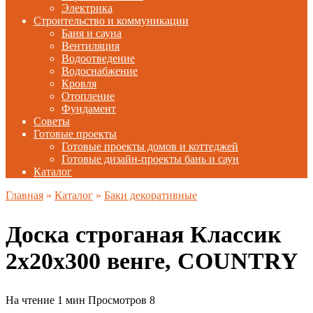
Электрика
Строительство и коммуникации
Баня и сауна
Вентиляция
Водоотведение
Водоснабжение
Кровля
Отопление
Фундамент
Советы
Готовые проекты
Готовые проекты домов и коттеджей
Готовые дизайн-проекты бань и саун
Каталог
Главная
»
Каталог
»
Баки декоративные
Доска строганая Классик
2х20х300 венге, COUNTRY
На чтение
1 мин
Просмотров
8