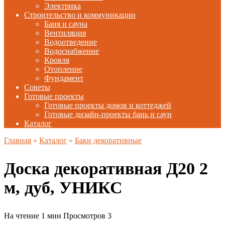
Электрика
Строительство и коммуникации
Баня и сауна
Вентиляция
Водоотведение
Водоснабжение
Кровля
Отопление
Фундамент
Советы
Готовые проекты
Готовые проекты домов и коттеджей
Готовые дизайн-проекты бань и саун
Каталог
Главная
»
Каталог
»
Баки декоративные
Доска декоративная Д20 2
м, дуб, УНИКС
На чтение
1 мин
Просмотров
3