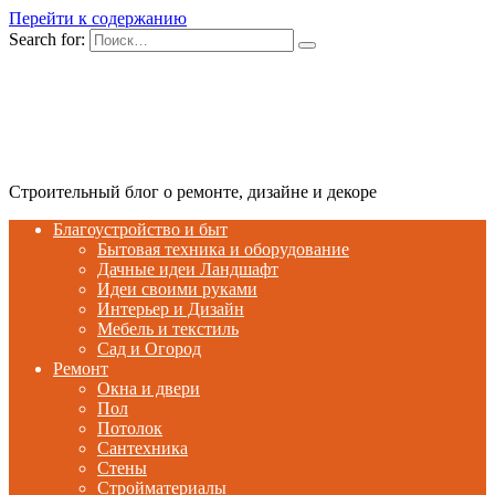
Перейти к содержанию
Search for:
Строительный блог о ремонте, дизайне и декоре
Благоустройство и быт
Бытовая техника и оборудование
Дачные идеи Ландшафт
Идеи своими руками
Интерьер и Дизайн
Мебель и текстиль
Сад и Огород
Ремонт
Окна и двери
Пол
Потолок
Сантехника
Стены
Стройматериалы