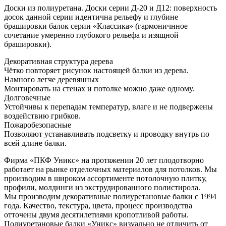
Доски из полиуретана. Доски серии Д-20 и Д12: поверхность
досок данной серии идентична рельефу и глубине
брашировки балок серии «Классика» (гармоничнное
сочетание умеренно глубокого рельефа и изящной
брашировки).
Декоративная структура дерева
Чётко повторяет рисунок настоящей балки из дерева.
Намного легче деревянных
Монтировать на стенах и потолке можно даже одному.
Долговечные
Устойчивы к перепадам температур, влаге и не подвержены
воздействию грибков.
Пожаробезопасные
Позволяют устанавливать подсветку и проводку внутрь по
всей длине балки.
Фирма «ПКФ Уникс» на протяжении 20 лет плодотворно
работает на рынке отделочных материалов для потолков. Мы
производим в широком ассортименте потолочную плитку,
профили, молдинги из экструдированного полистирола.
Мы производим декоративные полиуретановые балки с 1994
года. Качество, текстура, цвета, процесс производства
отточены двумя десятилетиями кропотливой работы.
Полиуретановые балки «Уникс» визуально не отличить от