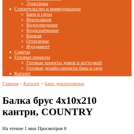
Электрика
Строительство и коммуникации
Баня и сауна
Вентиляция
Водоотведение
Водоснабжение
Кровля
Отопление
Фундамент
Советы
Готовые проекты
Готовые проекты домов и коттеджей
Готовые дизайн-проекты бань и саун
Каталог
Главная
»
Каталог
»
Баки декоративные
Балка брус 4х10х210
кантри, COUNTRY
На чтение
1 мин
Просмотров
8