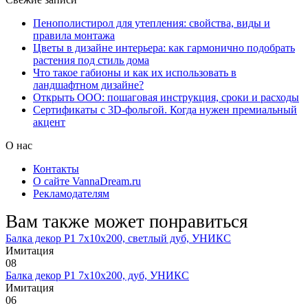
Пенополистирол для утепления: свойства, виды и
правила монтажа
Цветы в дизайне интерьера: как гармонично подобрать
растения под стиль дома
Что такое габионы и как их использовать в
ландшафтном дизайне?
Открыть ООО: пошаговая инструкция, сроки и расходы
Сертификаты с 3D-фольгой. Когда нужен премиальный
акцент
О нас
Контакты
О сайте VannaDream.ru
Рекламодателям
Вам также может понравиться
Балка декор Р1 7х10х200, светлый дуб, УНИКС
Имитация
0
8
Балка декор Р1 7х10х200, дуб, УНИКС
Имитация
0
6