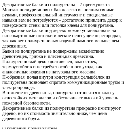
Декоративные балки из полиуретана – 7 преимуществ
Монтаж полиуретановых балок легко выполним своими
руками, профессиональный инструмент и специальные
навыки вам не потребуются – достаточно приклеить декор к
поверхности стены или потолка клеем для полиуретана.
Декоративные балки под дерево можно устанавливать на
гипсокартонные потолки и легкие ненесущие перегородки,
так как вес полиуретановых изделий намного меньше, чем
деревянных.
Балки из полиуретана не подвержены воздействию
древоточцев, грибка и плесени,как древесина.
Полиуретановый декор долговечен, влагостоек,
термоустойчив и не требует особенного ухода, как
аналогичные изделия из натурального массива.
П-образная, полая внутри конструкция фальшбалок из
полиуретана позволяет спрятать коммуникационные трубы и
электропровода.
В отличие от древесины, полиуретан относится к классу
огнестойких материалов и обеспечивает высокий уровень
пожарной безопасности.
Декоративные балки из полиуретана прекрасно имитируют
дерево, но их стоимость значительно ниже, чем цена
деревянного бруса.
О компании-производителе