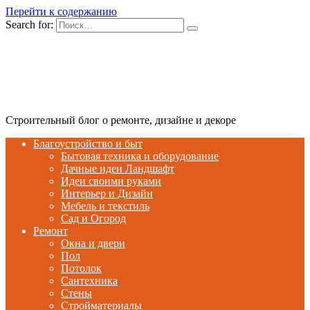
Перейти к содержанию
Search for:
Строительный блог о ремонте, дизайне и декоре
Благоустройство и быт
Бытовая техника и оборудование
Дачные идеи Ландшафт
Идеи своими руками
Интерьер и Дизайн
Мебель и текстиль
Сад и Огород
Ремонт
Окна и двери
Пол
Потолок
Сантехника
Стены
Стройматериалы