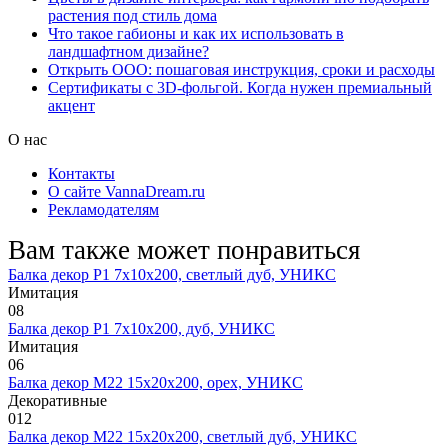
растения под стиль дома
Что такое габионы и как их использовать в
ландшафтном дизайне?
Открыть ООО: пошаговая инструкция, сроки и расходы
Сертификаты с 3D-фольгой. Когда нужен премиальный
акцент
О нас
Контакты
О сайте VannaDream.ru
Рекламодателям
Вам также может понравиться
Балка декор Р1 7х10х200, светлый дуб, УНИКС
Имитация
0
8
Балка декор Р1 7х10х200, дуб, УНИКС
Имитация
0
6
Балка декор М22 15х20х200, орех, УНИКС
Декоративные
0
12
Балка декор М22 15х20х200, светлый дуб, УНИКС