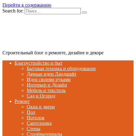
Перейти к содержанию
Search for:
Строительный блог о ремонте, дизайне и декоре
Благоустройство и быт
Бытовая техника и оборудование
Дачные идеи Ландшафт
Идеи своими руками
Интерьер и Дизайн
Мебель и текстиль
Сад и Огород
Ремонт
Окна и двери
Пол
Потолок
Сантехника
Стены
Стройматериалы