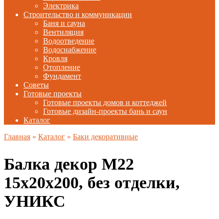
Электрика
Строительство и коммуникации
Баня и сауна
Вентиляция
Водоотведение
Водоснабжение
Кровля
Отопление
Фундамент
Советы
Готовые проекты
Готовые проекты домов и коттеджей
Готовые дизайн-проекты бань и саун
Каталог
Главная
»
Каталог
»
Баки декоративные
Балка декор М22
15х20х200, без отделки,
УНИКС