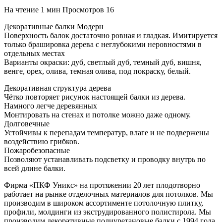
На чтение
1 мин
Просмотров
16
Декоративные балки Модерн
Поверхность балок достаточно ровная и гладкая. Имитируется
только брашировка дерева с неглубокими неровностями в
отдельных местах
Варианты окраски: дуб, светлый дуб, темный дуб, вишня,
венге, орех, олива, темная олива, под покраску, белый.
Декоративная структура дерева
Чётко повторяет рисунок настоящей балки из дерева.
Намного легче деревянных
Монтировать на стенах и потолке можно даже одному.
Долговечные
Устойчивы к перепадам температур, влаге и не подвержены
воздействию грибков.
Пожаробезопасные
Позволяют устанавливать подсветку и проводку внутрь по
всей длине балки.
Фирма «ПКФ Уникс» на протяжении 20 лет плодотворно
работает на рынке отделочных материалов для потолков. Мы
производим в широком ассортименте потолочную плитку,
профили, молдинги из экструдированного полистирола. Мы
производим декоративные полиуретановые балки с 1994 года.