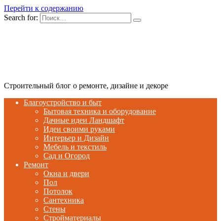
Перейти к содержанию
Search for:
Строительный блог о ремонте, дизайне и декоре
Благоустройство и быт
Бытовая техника и оборудование
Дачные идеи Ландшафт
Идеи своими руками
Интерьер и Дизайн
Мебель и текстиль
Сад и Огород
Ремонт
Окна и двери
Пол
Потолок
Сантехника
Стены
Стройматериалы