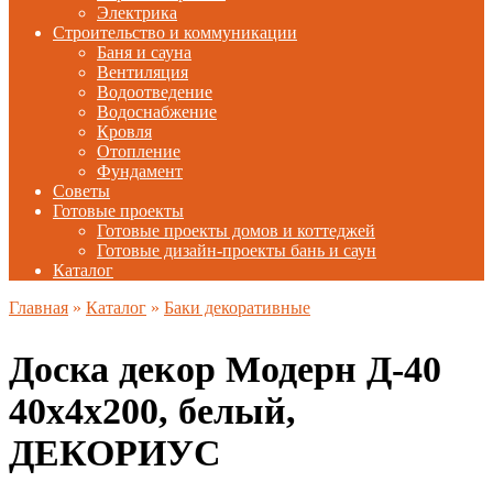
Электрика
Строительство и коммуникации
Баня и сауна
Вентиляция
Водоотведение
Водоснабжение
Кровля
Отопление
Фундамент
Советы
Готовые проекты
Готовые проекты домов и коттеджей
Готовые дизайн-проекты бань и саун
Каталог
Главная
»
Каталог
»
Баки декоративные
Доска декор Модерн Д-40
40х4х200, белый,
ДЕКОРИУС