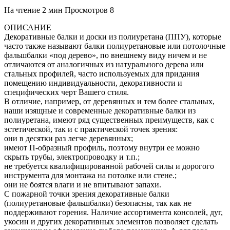
На чтение
2 мин
Просмотров
8
ОПИСАНИЕ
Декоративные балки и доски из полиуретана (ППУ), которые
часто также называют балки полиуретановые или потолочные
фальшбалки «под дерево», по внешнему виду ничем и не
отличаются от аналогичных из натурального дерева или
стальных профилей, часто используемых для придания
помещению индивидуальности, декоративности и
специфических черт Вашего стиля.
В отличие, например, от деревянных и тем более стальных,
наши изящные и современные декоративные балки из
полиуретана, имеют ряд существенных преимуществ, как с
эстетической, так и с практической точек зрения:
они в десятки раз легче деревянных;
имеют П-образный профиль, поэтому внутри ее можно
скрыть трубы, электропроводку и т.п.;
не требуется квалифицированной рабочей силы и дорогого
инструмента для монтажа на потолке или стене.;
они не боятся влаги и не впитывают запахи.
С пожарной точки зрения декоративные балки
(полиуретановые фальшбалки) безопасны, так как не
поддерживают горения. Наличие ассортимента консолей, дуг,
укосин и других декоративных элементов позволяет сделать