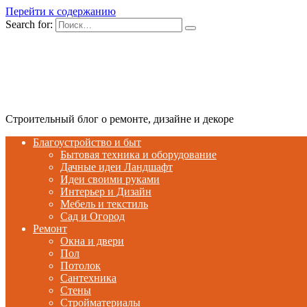
Перейти к содержанию
Search for:
Строительный блог о ремонте, дизайне и декоре
Благоустройство и быт
Бытовая техника и оборудование
Дачные идеи Ландшафт
Идеи своими руками
Интерьер и Дизайн
Мебель и текстиль
Сад и Огород
Ремонт
Окна и двери
Пол
Потолок
Сантехника
Стены
Стройматериалы