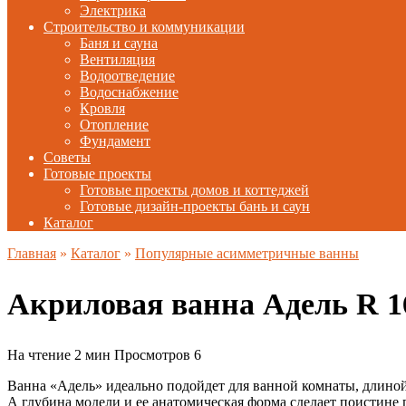
Электрика
Строительство и коммуникации
Баня и сауна
Вентиляция
Водоотведение
Водоснабжение
Кровля
Отопление
Фундамент
Советы
Готовые проекты
Готовые проекты домов и коттеджей
Готовые дизайн-проекты бань и саун
Каталог
Главная
»
Каталог
»
Популярные асимметричные ванны
Акриловая ванна Адель R 
На чтение
2 мин
Просмотров
6
Ванна «Адель» идеально подойдет для ванной комнаты, длиной
А глубина модели и ее анатомическая форма сделает поистине