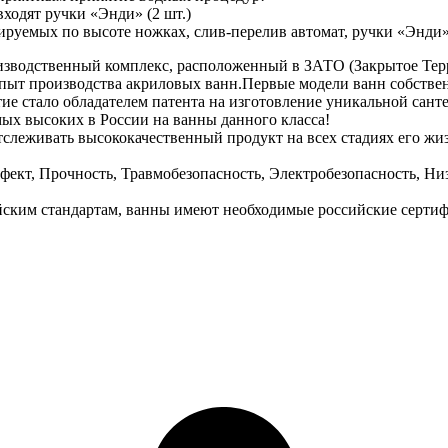
ходят ручки «Энди» (2 шт.)
ируемых по высоте ножках, слив-перелив автомат, ручки «Энди» 
изводственный комплекс, расположенный в ЗАТО (Закрытое Тер
пыт производства акриловых ванн.Первые модели ванн собствен
ятие стало обладателем патента на изготовление уникальной сан
мых высоких в России на ванны данного класса!
отслеживать высококачественный продукт на всех стадиях его ж
ект, Прочность, Травмобезопасность, Электробезопасность, Ни
ским стандартам, ванны имеют необходимые российские сертифи