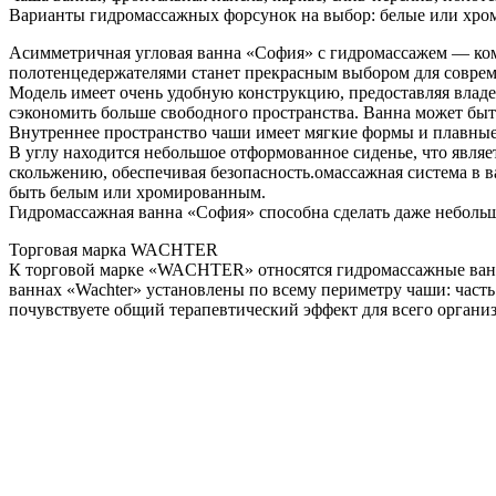
Варианты гидромассажных форсунок на выбор: белые или хро
Асимметричная угловая ванна «София» с гидромассажем — к
полотенцедержателями станет прекрасным выбором для соврем
Модель имеет очень удобную конструкцию, предоставляя владе
сэкономить больше свободного пространства. Ванна может быт
Внутреннее пространство чаши имеет мягкие формы и плавные
В углу находится небольшое отформованное сиденье, что являе
скольжению, обеспечивая безопасность.омассажная система в в
быть белым или хромированным.
Гидромассажная ванна «София» способна сделать даже небольш
Торговая марка WACHTER
К торговой марке «WACHTER» относятся гидромассажные ванн
ваннах «Wachter» установлены по всему периметру чаши: часть
почувствуете общий терапевтический эффект для всего органи