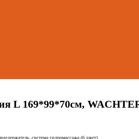
фия L 169*99*70см, WACHTE
нцедержатель, система гидромассажа (6 джет)