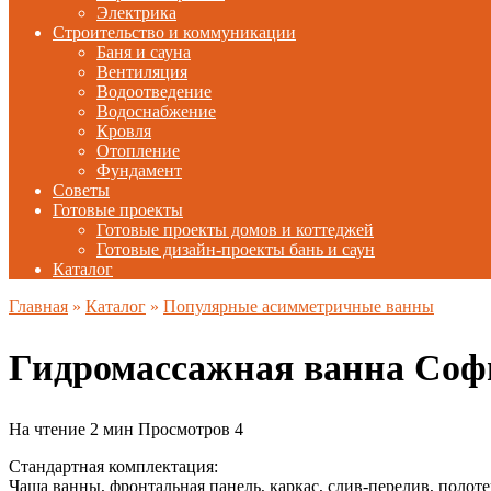
Электрика
Строительство и коммуникации
Баня и сауна
Вентиляция
Водоотведение
Водоснабжение
Кровля
Отопление
Фундамент
Советы
Готовые проекты
Готовые проекты домов и коттеджей
Готовые дизайн-проекты бань и саун
Каталог
Главная
»
Каталог
»
Популярные асимметричные ванны
Гидромассажная ванна Со
На чтение
2 мин
Просмотров
4
Стандартная комплектация:
Чаша ванны, фронтальная панель, каркас, слив-перелив, полоте