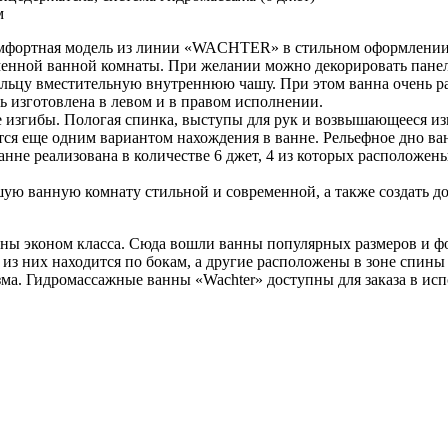
м
омфортная модель из линии «WACHTER» в стильном оформлении
енной ванной комнаты. При желании можно декорировать панел
льцу вместительную внутреннюю чашу. При этом ванна очень ра
ь изготовлена в левом и в правом исполнении.
 изгибы. Пологая спинка, выступы для рук и возвышающееся из
тся еще одним вариантом нахождения в ванне. Рельефное дно ва
анне реализована в количестве 6 джет, 4 из которых расположен
ую ванную комнату стильной и современной, а также создать д
ы эконом класса. Сюда вошли ванны популярных размеров и ф
 из них находится по бокам, а другие расположены в зоне спины
зма. Гидромассажные ванны «Wachter» доступны для заказа в ис