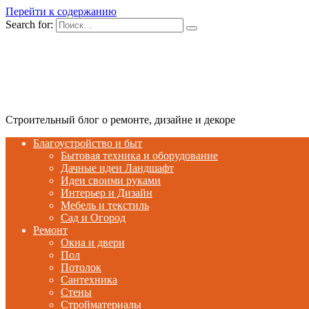
Перейти к содержанию
Search for:
Строительный блог о ремонте, дизайне и декоре
Благоустройство и быт
Бытовая техника и оборудование
Дачные идеи Ландшафт
Идеи своими руками
Интерьер и Дизайн
Мебель и текстиль
Сад и Огород
Ремонт
Окна и двери
Пол
Потолок
Сантехника
Стены
Стройматериалы