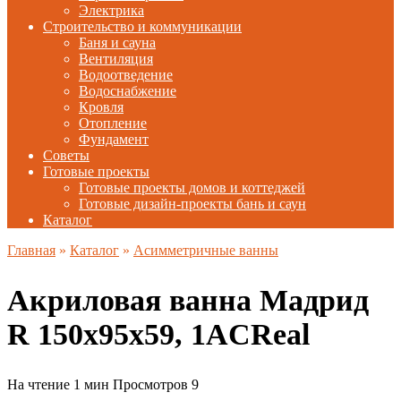
Электрика
Строительство и коммуникации
Баня и сауна
Вентиляция
Водоотведение
Водоснабжение
Кровля
Отопление
Фундамент
Советы
Готовые проекты
Готовые проекты домов и коттеджей
Готовые дизайн-проекты бань и саун
Каталог
Главная
»
Каталог
»
Асимметричные ванны
Акриловая ванна Мадрид
R 150х95х59, 1ACReal
На чтение
1 мин
Просмотров
9