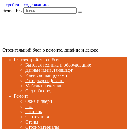
Перейти к содержанию
Search for:
Строительный блог о ремонте, дизайне и декоре
Благоустройство и быт
Бытовая техника и оборудование
Дачные идеи Ландшафт
Идеи своими руками
Интерьер и Дизайн
Мебель и текстиль
Сад и Огород
Ремонт
Окна и двери
Пол
Потолок
Сантехника
Стены
Стройматериалы