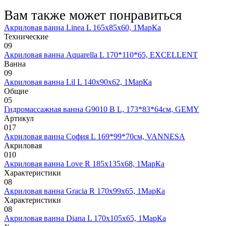
Вам также может понравиться
Акриловая ванна Linea L 165х85х60, 1МарКа
Технические
0
9
Акриловая ванна Aquarella L 170*110*65, EXCELLENT
Ванна
0
9
Акриловая ванна Lil L 140х90х62, 1МарКа
Общие
0
5
Гидромассажная ванна G9010 B L, 173*83*64см, GEMY
Артикул
0
17
Акриловая ванна София L 169*99*70см, VANNESA
Акриловая
0
10
Акриловая ванна Love R 185х135х68, 1МарКа
Характеристики
0
8
Акриловая ванна Gracia R 170х99х65, 1МарКа
Характеристики
0
8
Акриловая ванна Diana L 170х105х65, 1МарКа