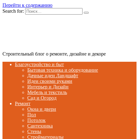
Перейти к содержанию
Search for:
Строительный блог о ремонте, дизайне и декоре
Благоустройство и быт
Бытовая техника и оборудование
Дачные идеи Ландшафт
Идеи своими руками
Интерьер и Дизайн
Мебель и текстиль
Сад и Огород
Ремонт
Окна и двери
Пол
Потолок
Сантехника
Стены
Стройматериалы