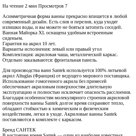
На чтение
2 мин
Просмотров
7
Асимметричная форма ванны прекрасно впишется в любой
современный дизайн. Есть слив и перелив, куда уходят
излишки воды, и вы можете не бояться затопить соседей.
Ванная Майорка XL оснащена удобным встроенным
сиденьем.
Гарантия на акрил 10 лет.
Варианты исполнения: левый или правый угол
Комплектация: акриловая чаша, металлический каркас.
Отдельно заказываются: фронтальная панель.
Для производства ванн Santek используется 100% литьевой
акрил Altuglas (Франция) от ведущего мирового поставщика.
Использование гомогенного акрила без примесей
обеспечивает акриловым поверхностям длительную
эксплуатацию и полностью исключает опасность расслоения.
Благодаря особенностям молекулярного строения акриловой
поверхности ванны Santek долгое время сохраняют тепло,
обладают стойкостью к химическим и физическим
воздействиям, легки в уходе. Акриловые ванны Santek
поставляются в комплекте с каркасом.
Бренд САНТЕК
В настоящее время Santek — один из наиболее известных