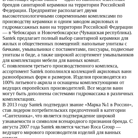
брендов санитарной керамики на территории Российской
Федерации. Предприятие располагает двумя
высокотехнологичными современными комплексами по
производству керамики и одним заводом акриловых и
гидромассажных ванн на территории Российской Федерации
— в Чебоксарах и Новочебоксарске (Чувашская республика).
Santek предлагает полный выбор санитарной керамики для
жилых и общественных помещений: напольные унитазы с
бачками, умывальники с постаментами, писсуары, подвесные
унитазы и биде, а также широкий ассортимент умывальников
для комплектации мебели для ванных комнат.
С появлением третьего производственного комплекса,
ассортимент Santek пополнился коллекцией акриловых ванн
разнообразных форм и размеров. Изделия производятся из
100% литьевого акрила и оснащены комплектующими от
ведущих европейских производителей. Все модели ванн
могут быть дополнены системами гидромассажа в различных
комплектациях.
В 2013 году Santek подтвердил звание «Марка №1 в России»,
став лидером потребительских предпочтений в категории
«Сантехника», что является подтверждение широкой
узнаваемости и символом всенародного признания бренда. С
августа 2007 года Santek является частью Roca Group —
ведущего мирового производителя изделий для ванных
комнат.