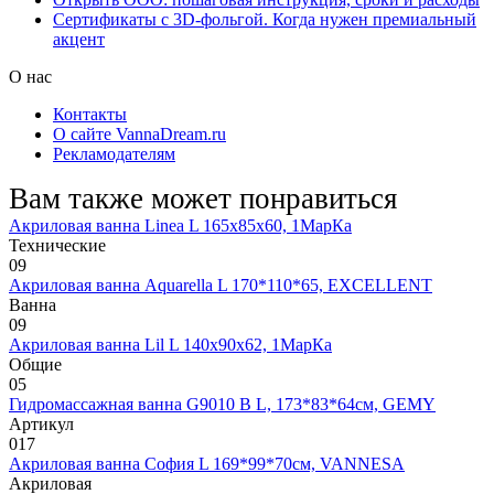
Сертификаты с 3D-фольгой. Когда нужен премиальный
акцент
О нас
Контакты
О сайте VannaDream.ru
Рекламодателям
Вам также может понравиться
Акриловая ванна Linea L 165х85х60, 1МарКа
Технические
0
9
Акриловая ванна Aquarella L 170*110*65, EXCELLENT
Ванна
0
9
Акриловая ванна Lil L 140х90х62, 1МарКа
Общие
0
5
Гидромассажная ванна G9010 B L, 173*83*64см, GEMY
Артикул
0
17
Акриловая ванна София L 169*99*70см, VANNESA
Акриловая