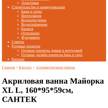
Электрика
Строительство и коммуникации
Баня и сауна
Вентиляция
Водоотведение
Водоснабжение
Кровля
Отопление
Фундамент
Советы
Готовые проекты
Готовые проекты домов и коттеджей
Готовые дизайн-проекты бань и саун
Каталог
Главная
»
Каталог
»
Асимметричные ванны
Акриловая ванна Майорка
XL L, 160*95*59см,
САНТЕК