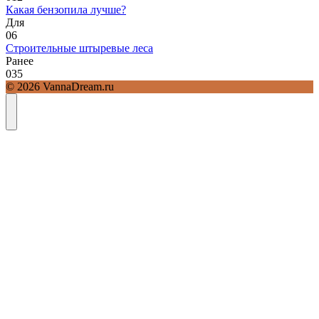
Какая бензопила лучше?
Для
0
6
Строительные штыревые леса
Ранее
0
35
© 2026 VannaDream.ru