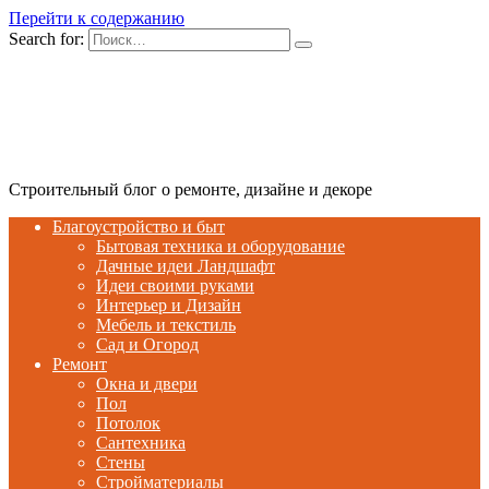
Перейти к содержанию
Search for:
Строительный блог о ремонте, дизайне и декоре
Благоустройство и быт
Бытовая техника и оборудование
Дачные идеи Ландшафт
Идеи своими руками
Интерьер и Дизайн
Мебель и текстиль
Сад и Огород
Ремонт
Окна и двери
Пол
Потолок
Сантехника
Стены
Стройматериалы