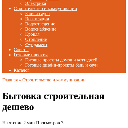
Электрика
Строительство и коммуникации
Баня и сауна
Вентиляция
Водоотведение
Водоснабжение
Кровля
Отопление
Фундамент
Советы
Готовые проекты
Готовые проекты домов и коттеджей
Готовые дизайн-проекты бань и саун
Каталог
Главная
»
Строительство и коммуникации
Бытовка строительная
дешево
На чтение
2 мин
Просмотров
3